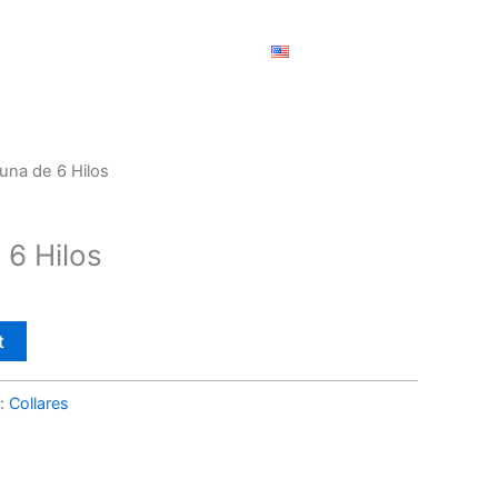
O DE ARTESANÍAS
CONTACTAR
DONAR
Luna de 6 Hilos
 6 Hilos
t
:
Collares