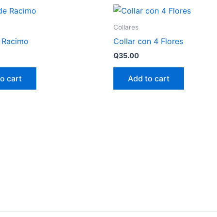
Collares
e Racimo
Collar con 4 Flores
Q
35.00
o cart
Add to cart