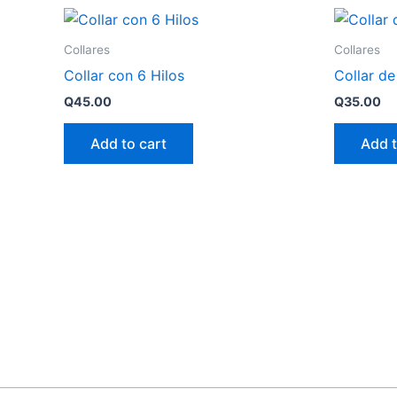
Collares
Collares
Collar con 6 Hilos
Collar d
Q
45.00
Q
35.00
Add to cart
Add t