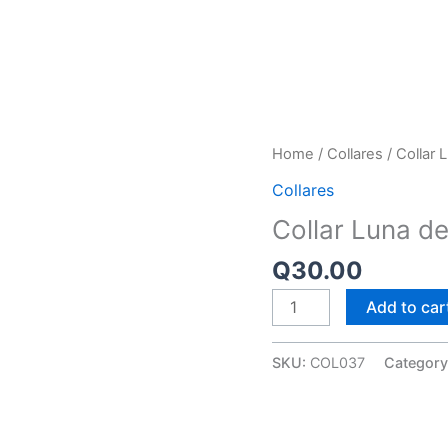
E NOSOTROS
PROGRAMAS
SERVICIOS DEL TURISMO COMUNITARIO
CATÁLOG
Collar
Home
/
Collares
/ Collar 
Luna
Collares
de
Collar Luna de
6
Hilos
Q
30.00
quantity
Add to car
SKU:
COL037
Category