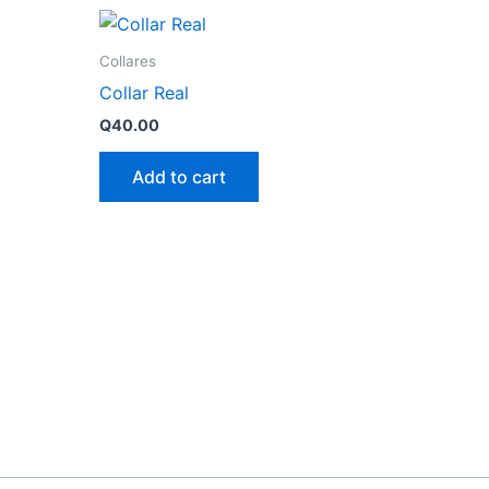
Collares
Collar Real
Q
40.00
Add to cart