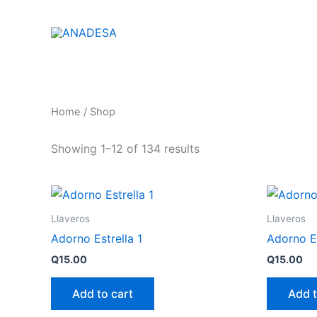
Skip
to
INICIO
SOBR
content
Home
/ Shop
Showing 1–12 of 134 results
Llaveros
Llaveros
Adorno Estrella 1
Adorno Es
Q
15.00
Q
15.00
Add to cart
Add t