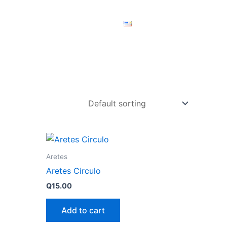
O DE ARTESANÍAS
CONTACTAR
DONAR
Aretes
Aretes Circulo
Q
15.00
Add to cart