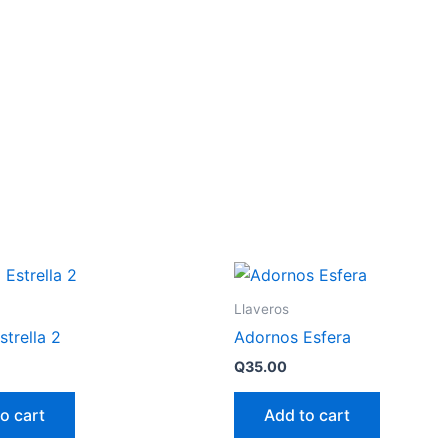
E NOSOTROS
PROGRAMAS
SERVICIOS DEL TURISMO COMUNITARIO
CATÁLOG
Llaveros
trella 2
Adornos Esfera
Q
35.00
o cart
Add to cart