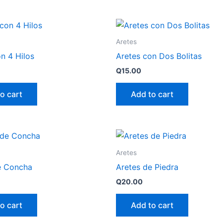
Aretes
n 4 Hilos
Aretes con Dos Bolitas
Q
15.00
o cart
Add to cart
Aretes
e Concha
Aretes de Piedra
Q
20.00
o cart
Add to cart