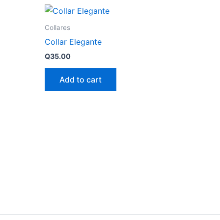
Collares
Collar Elegante
Q
35.00
Add to cart