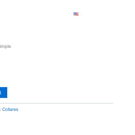
O DE ARTESANÍAS
CONTACTAR
DONAR
Simple
t
:
Collares