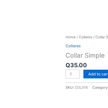
E NOSOTROS
PROGRAMAS
SERVICIOS DEL TURISMO COMUNITARIO
CATÁLOG
Collar
Home
/
Collares
/ Collar 
Simple
Collares
quantity
Collar Simple
Q
35.00
Add to car
SKU:
COL016
Category