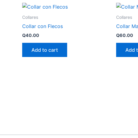
Collares
Collares
Collar con Flecos
Collar M
Q
40.00
Q
60.00
Add to cart
Add t