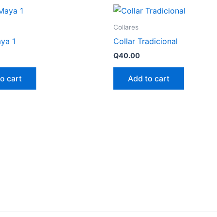
Collares
aya 1
Collar Tradicional
Q
40.00
o cart
Add to cart